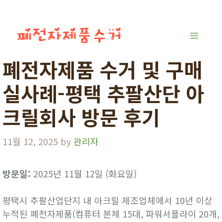
Skip
to
content
MENU
폐전자제품 수거 및 구매
실사례-평택 추팔산단 아
크릴회사 방문 후기
11월 12, 2025
by
관리자
방문일:
2025년 11월 12일 (화요일)
평택시 추팔산업단지 내 아크릴 제조업체에서 10년 이상
누적된 폐전자제품(컴퓨터 본체 15대, 파워서플라이 20개,