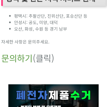
평택시: 추팔산단, 진위산단, 포승산단 등
안성시: 공도, 미양, 대덕
오산, 화성, 수원 등 경기 남부
자세한 사항은 문의주세요.
문의하기
(클릭)