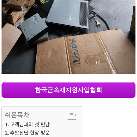
한국금속재자원사업협회
쉬운목차
고객님과의 첫 만남
추팔산단 현장 방문