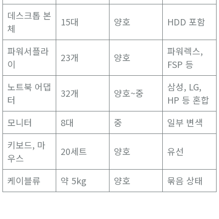
데스크톱 본
15대
양호
HDD 포함
체
파워서플라
파워렉스,
23개
양호
이
FSP 등
노트북 어댑
삼성, LG,
32개
양호~중
터
HP 등 혼합
모니터
8대
중
일부 변색
키보드, 마
20세트
양호
유선
우스
케이블류
약 5kg
양호
묶음 상태